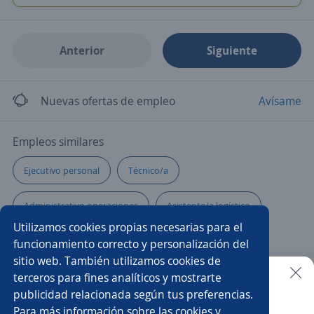
Anterior
Siguiente
Nuevas ofertas de empleo
Avísame
Empleos similares
Ejecutivo personal
Técnico/a
Administrativo operaciones
Asistente/a logístico
Utilizamos cookies propias necesarias para el
Auxiliar
Mecánico/a
Operador/a de cctv
funcionamiento correcto y personalización del
sitio web. También utilizamos cookies de
Asistente/a contable
Producción
terceros para fines analíticos y mostrarte
publicidad relacionada según tus preferencias.
Buscar es más fácil en la app
Para más información sobre las cookies y
Auxiliar operativo
Auxiliar de almacén