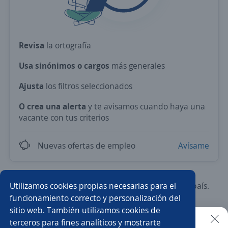
Revisa
la ortografía
Usa sinónimos o cargos
más generales
Ajusta
los filtros seleccionados
O crea una alerta
y te avisamos cuando haya una
vacante con tus criterios
Nuevas ofertas de empleo
Avísame
Utilizamos cookies propias necesarias para el
Prueba con los empleos más demandados del país.
funcionamiento correcto y personalización del
sitio web. También utilizamos cookies de
Almacenista
Velador/a
Producción
terceros para fines analíticos y mostrarte