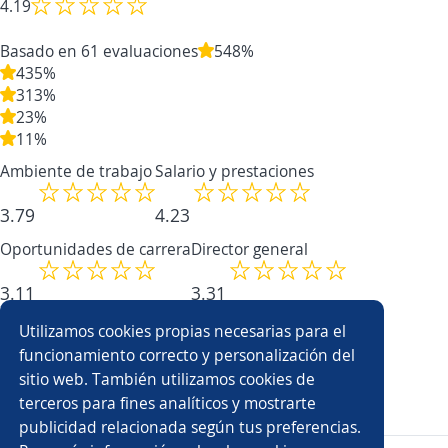
4.19
Basado en 61 evaluaciones
5
48%
4
35%
3
13%
2
3%
1
1%
Ambiente de trabajo
Salario y prestaciones
3.79
4.23
Oportunidades de carrera
Director general
3.11
3.31
78
Utilizamos cookies propias necesarias para el
%
funcionamiento correcto y personalización del
sitio web. También utilizamos cookies de
profesionales recomiendan trabajar aquí
terceros para fines analíticos y mostrarte
Evaluar Empresa
publicidad relacionada según tus preferencias.