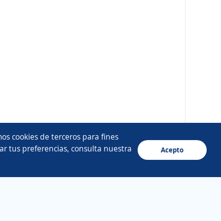
os cookies de terceros para fines
ar tus preferencias, consulta nuestra
Acepto