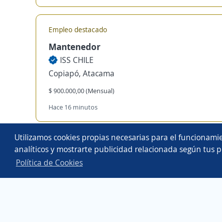
Empleo destacado
Mantenedor
ISS CHILE
Copiapó, Atacama
$ 900.000,00 (Mensual)
Hace 16 minutos
Copyright 2014 - 2026 DGNET LTD.
Utilizamos cookies propias necesarias para el funcionamie
Aviso legal
/
privacidad
analíticos y mostrarte publicidad relacionada según tus p
Política de Cookies