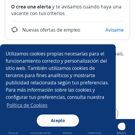
O crea una alerta
y te avisamos cuando haya una
vacante con tus criterios
Nuevas ofertas de empleo
Avísame
Utilizamos cookies propias necesarias para el
Prueba con los empleos más demandados del país.
funcionamiento correcto y personalización del
sitio web. También utilizamos cookies de
Almacenista
Velador/a
Producción
terceros para fines analíticos y mostrarte
publicidad relacionada según tus preferencias.
Ayudante de limpieza
Reponedor/a
Para más información sobre las cookies y
configurar tus preferencias, consulta nuestra
Vendedor comisionista
Autoservicios
Política de Cookies
Ejecutivo/a de venta
Operador/a
Vendedor/a
Acepto
Buscar
Postulaciones
Avisos
Favoritos
Menú