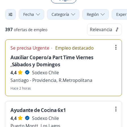
Fecha
Categoría
Región
Exper
397
Relevancia
ofertas de empleo
Se precisa Urgente
Empleo destacado
Auxiliar Copero/a Part Time Viernes
,Sábados y Domingos
4,4
Sodexo Chile
Santiago - Providencia, R.Metropolitana
Hace 2 horas
Ayudante de Cocina 6x1
4,4
Sodexo Chile
Puerto Montt, Los Lagos