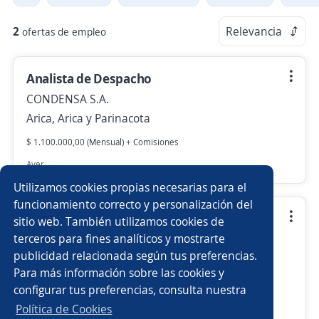
2
Relevancia
ofertas de empleo
Analista de Despacho
CONDENSA S.A.
Arica, Arica y Parinacota
$ 1.100.000,00 (Mensual) + Comisiones
Ayer
Utilizamos cookies propias necesarias para el
funcionamiento correcto y personalización del
Operador de producción Condensa
sitio web. También utilizamos cookies de
terceros para fines analíticos y mostrarte
CONDENSA S.A.
publicidad relacionada según tus preferencias.
Arica, Arica y Parinacota
Para más información sobre las cookies y
$ 650.000,00 (Mensual) + Comisiones
configurar tus preferencias, consulta nuestra
Hace 7 días
Política de Cookies