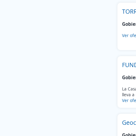
TOR
Gobie
Ver ofe
FUND
Gobie
La Casa
lleva a
Ver ofe
Geoc
Gobie