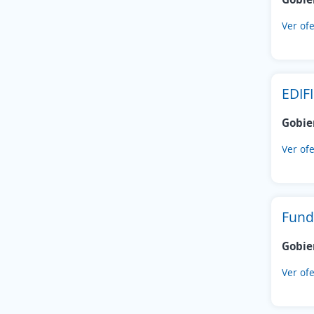
Puente Alto
(1)
San Bernardo
(1)
Ver ofe
EDIF
Gobie
Ver ofe
Fund
Gobie
Ver ofe