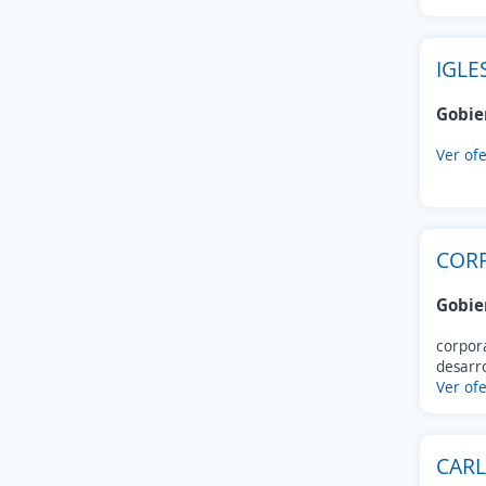
IGLE
Gobie
Ver ofe
CORP
Gobie
corpora
desarro
Ver ofe
CARL