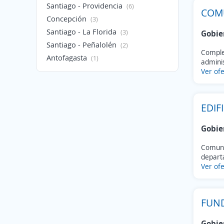
Santiago - Providencia
(6)
COMU
Concepción
(3)
Santiago - La Florida
(3)
Gobie
Santiago - Peñalolén
(2)
Complej
Antofagasta
(1)
adminis
Quilpué
Ver ofe
(1)
Coinco
(1)
Talca
(1)
EDIF
Chillán
(1)
Santiago - Estación Central
(1)
Gobie
Santiago - Lo Barnechea
(1)
Comuni
Santiago - Lo Espejo
(1)
departa
Santiago - Ñuñoa
(1)
Ver ofe
Santiago - Pudahuel
(1)
Santiago - Quilicura
(1)
Santiago - Recoleta
FUND
(1)
Santiago - Vitacura
(1)
Gobie