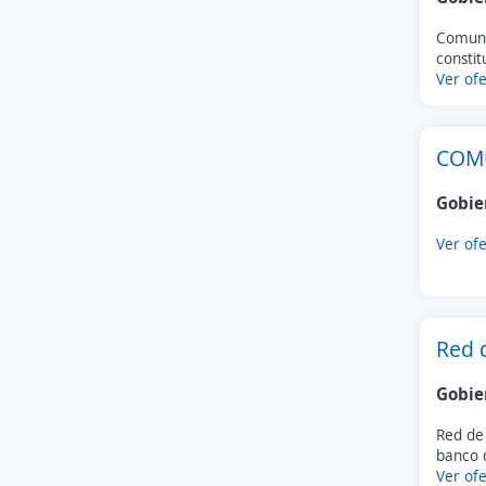
Comunid
constit
Ver ofe
COMU
Gobie
Ver ofe
Red 
Gobie
Red de 
banco d
Ver ofe