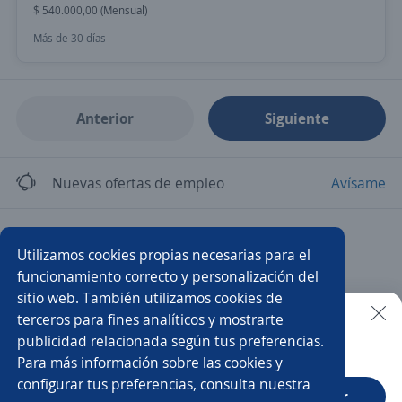
$ 540.000,00 (Mensual)
Más de 30 días
Anterior
Siguiente
Nuevas ofertas de empleo
Avísame
Empleos similares
Utilizamos cookies propias necesarias para el
Veterinario/a
Enfermero/a
Kinesiólogo/a
funcionamiento correcto y personalización del
sitio web. También utilizamos cookies de
Auxiliar de enfermería
Domiciliarios
Médico/a
terceros para fines analíticos y mostrarte
publicidad relacionada según tus preferencias.
Buscar es más fácil en la app
Para más información sobre las cookies y
Médicos/as
Médico/a cirujano
Médico/a a cargo
configurar tus preferencias, consulta nuestra
CT App
Abrir