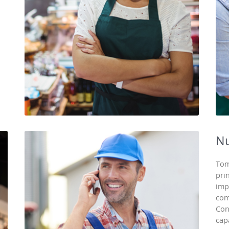
Nu
Tom
pri
imp
com
Con
cap