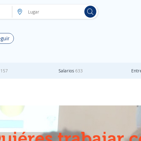
eguir
s
157
Salarios
633
Entr