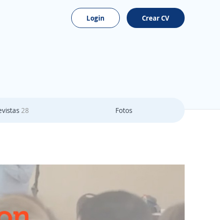
Login
Crear CV
evistas
28
Fotos